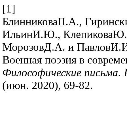
[1]
БлинниковаП.А., Гиринск
ИльинИ.Ю., КлепиковаЮ.
МорозовД.А. и ПавловИ.И
Военная поэзия в соврем
Философические письма. 
(июн. 2020), 69-82.