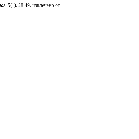
лог
,
5
(1), 28-49. извлечено от