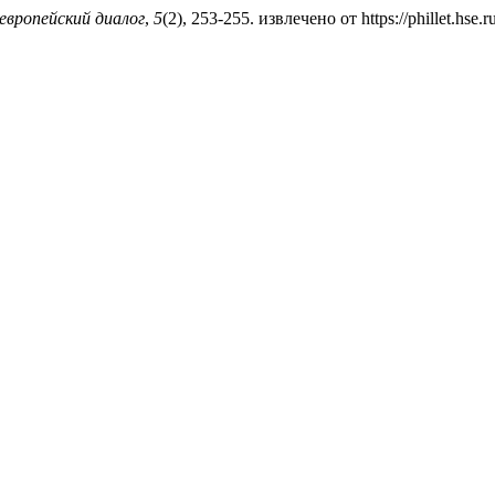
европейский диалог
,
5
(2), 253-255. извлечено от https://phillet.hse.r