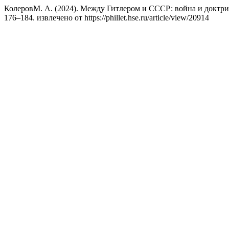
КолеровМ. А. (2024). Между Гитлером и СССР: война и доктри
176–184. извлечено от https://phillet.hse.ru/article/view/20914