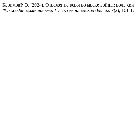
КеримовР. Э. (2024). Отражение веры во мраке войны: роль хр
Философические письма. Русско-европейский диалог
,
7
(2), 161-1