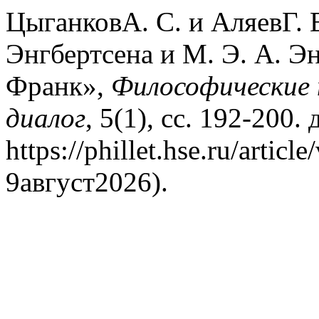
ЦыганковА. С. и АляевГ. 
Энгбертсена и М. Э. А. Эн
Франк»,
Философические 
диалог
, 5(1), сс. 192-200.
https://phillet.hse.ru/arti
9август2026).