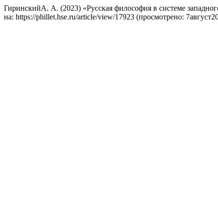
ГиринскийА. А. (2023) «Русская философия в системе западно
на: https://phillet.hse.ru/article/view/17923 (просмотрено: 7август2