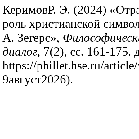
КеримовР. Э. (2024) «Отр
роль христианской символ
А. Зегерс»,
Философически
диалог
, 7(2), сс. 161-175.
https://phillet.hse.ru/arti
9август2026).