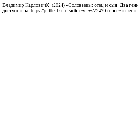
Владимир КарловичК. (2024) «Соловьевы: отец и сын. Два ген
доступно на: https://phillet.hse.ru/article/view/22479 (просмотрено