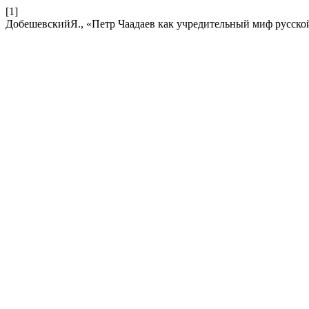
[1]
ДобешевскийЯ., «Петр Чаадаев как учредительный миф русск