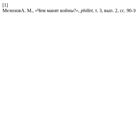
[1]
МелиховА. М., «Чем манят войны?»,
phillet
, т. 3, вып. 2, сс. 90