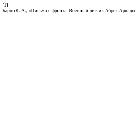
[1]
БарштК. А., «Письмо с фронта. Военный летчик Абрек Аркадье