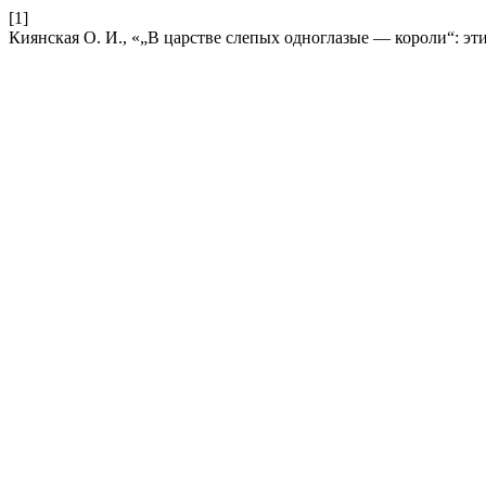
[1]
Киянская О. И., «„В царстве слепых одноглазые — короли“: э