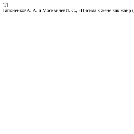
[1]
ГапоненковА. А. и МосквичевИ. С., «Письма к жене как жанр (