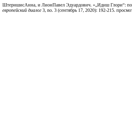
ШтерншисАнна, и ЛионПавел Эдуардович. «„Идиш Глори“: по
европейский диалог
3, no. 3 (сентябрь 17, 2020): 192-215. просмотре