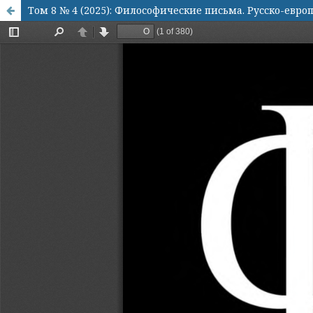
Том 8 № 4 (2025): Философические письма. Русско-евр