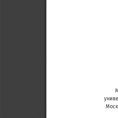
М
униве
Моск