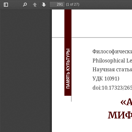
(1 of 27)
Toggle
Find
Previous
Next
Sidebar
Философическ
ПАМЯТЬ КУЛЬТУРЫ
Philosophical Le
Научная
стать
УДК
 1(091)
do 
i:10.17323/26
«
МИ