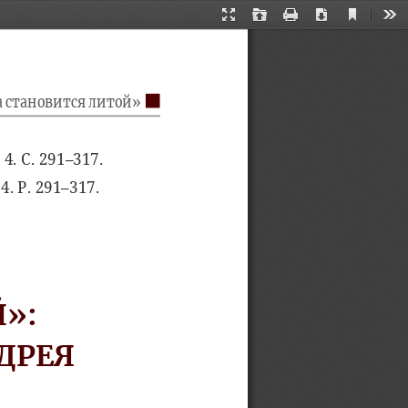
Current
Presentation
Open
Print
Download
Too
View
Mode
а
становится
литой
 »
o
 4. 
С
. 291–317.
4. P. 291–317.
Й
 »:
ДРЕЯ