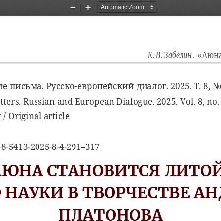
Zoom
Zoom
Out
In
К
. 
В
. 
Забелин
.
«
Аюн
ие
письма
. 
Русско
-
европейский
диалог
. 2025. 
Т
. 8, 
N
tters. Russian and European Dialogue. 2025. Vol. 8, no. 
я
 / Original article
58-5413-2025-8-4-291–317
АЮНА
СТАНОВИТСЯ
ЛИТО
Ф
НАУКИ
В
ТВОРЧЕСТВЕ
АН
ПЛАТОНОВА