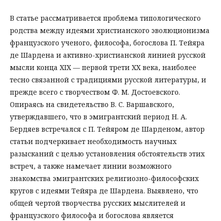
В статье рассматривается проблема типологического
родства между идеями христианского эволюционизма
французского ученого, философа, богослова П. Тейяра
де Шардена и активно-христианской линией русской
мысли конца XIX — первой трети XX века, наиболее
тесно связанной с традициями русской литературы, и
прежде всего с творчеством Ф. М. Достоевского.
Опираясь на свидетельство В. С. Варшавского,
утверждавшего, что в эмигрантский период Н. А.
Бердяев встречался с П. Тейяром де Шарденом, автор
статьи подчеркивает необходимость научных
разысканий с целью установления обстоятельств этих
встреч, а также намечает линии возможного
знакомства эмигрантских религиозно-философских
кругов с идеями Тейяра де Шардена. Выявлено, что
общей чертой творчества русских мыслителей и
французского философа и богослова является