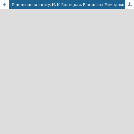
Рецензия на книгу: Н. К. Бонецкая. В поисках Неведомого Бога. Мережковский-мыслитель. М.; СПб.: Центр гуманитарных инициатив, 2017. 400 с.