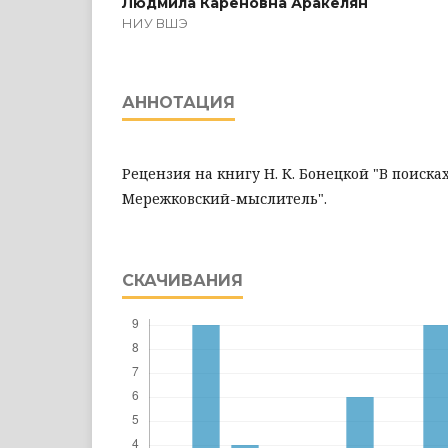
Людмила Кареновна Аракелян
НИУ ВШЭ
АННОТАЦИЯ
Рецензия на книгу Н. К. Бонецкой "В поиска
Мережковский-мыслитель".
СКАЧИВАНИЯ