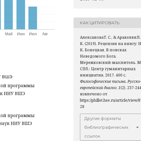
КАК ЦИТИРОВАТЬ
АлексановаТ. С., & АракелянЛ.
К. (2019). Рецензия на книгу: Н
К. Бонецкая. В поисках
Неведомого Бога.
Мережковский-мыслитель. М.
СПб.: Центр гуманитарных
инициатив, 2017. 400 с.
 ВШЭ
Философические письма. Русско
ьной программы
европейский диалог
,
1
(2), 237-244
ук НИУ ВШЭ
извлечено от
https://phillet.hse.ru/article/view/8
28
ьной программы
Другие форматы
 наук НИУ ВШЭ
библиографических
ссылок