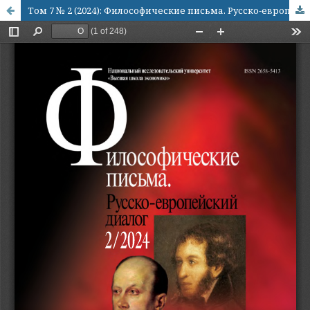
Том 7 № 2 (2024): Философические письма. Русско-европейский диалог