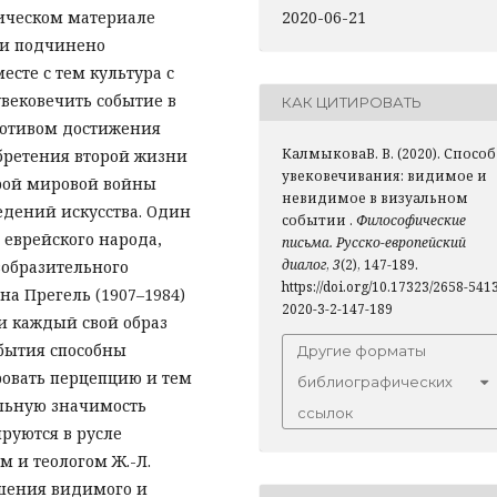
2020-06-21
рическом материале
и подчинено
есте с тем культура с
вековечить событие в
КАК ЦИТИРОВАТЬ
 мотивом достижения
КалмыковаВ. В. (2020). Способ
обретения второй жизни
увековечивания: видимое и
орой мировой войны
невидимое в визуальном
едений искусства. Один
событии .
Философические
 еврейского народа,
письма. Русско-европейский
диалог
,
3
(2), 147-189.
зобразительного
https://doi.org/10.17323/2658-541
на Прегель (1907–1984)
2020-3-2-147-189
ли каждый свой образ
обытия способны
Другие форматы
ровать перцепцию и тем
библиографических
льную значимость
ссылок
руются в русле
 и теологом Ж.-Л.
шения видимого и