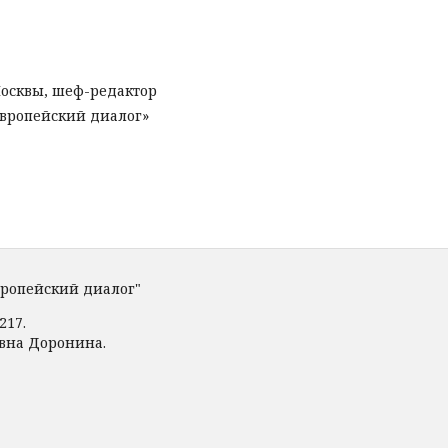
 Москвы, шеф-редактор
европейский диалог»
вропейский диалог"
217.
овна Доронина.