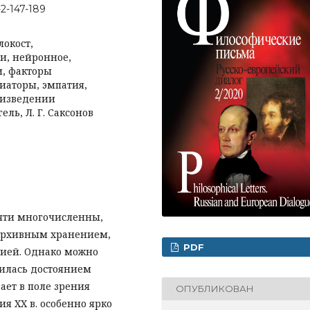
-2-147-189
локост,
и, нейронное,
и, факторы
иаторы, эмпатия,
оизведении
ель, Л. Г. Саксонов
яти многочисленны,
 архивным хранением,
PDF
ией. Однако можно
вилась достоянием
ает в поле зрения
ОПУБЛИКОВАН
ия XX в. особенно ярко