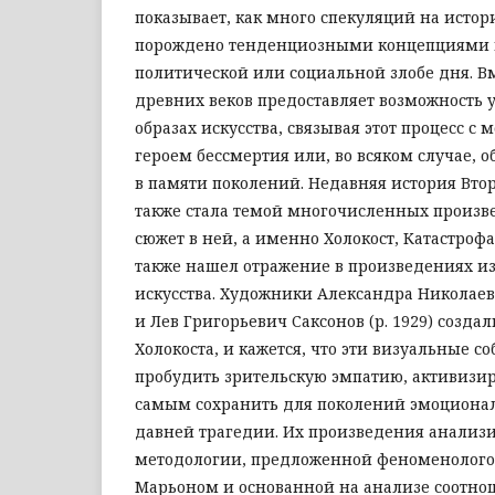
показывает, как много спекуляций на исто
порождено тенденциозными концепциями 
политической или социальной злобе дня. Вм
древних веков предоставляет возможность у
образах искусства, связывая этот процесс с
героем бессмертия или, во всяком случае, 
в памяти поколений. Недавняя история Вт
также стала темой многочисленных произв
сюжет в ней, а именно Холокост, Катастрофа
также нашел отражение в произведениях и
искусства. Художники Александра Николаев
и Лев Григорьевич Саксонов (р. 1929) созда
Холокоста, и кажется, что эти визуальные с
пробудить зрительскую эмпатию, активизи
самым сохранить для поколений эмоциона
давней трагедии. Их произведения анализи
методологии, предложенной феноменологом
Марьоном и основанной на анализе соотно