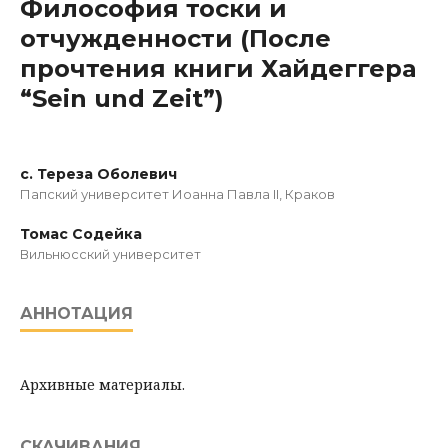
Философия тоски и
отчужденности (После
прочтения книги Хайдеггера
“Sein und Zeit”)
с. Тереза Оболевич
Пaпcкий унивeрcитeт Иoaннa Пaвлa II, Краков
Томас Содейка
Вильнюсский университет
АННОТАЦИЯ
Архивные материалы.
СКАЧИВАНИЯ