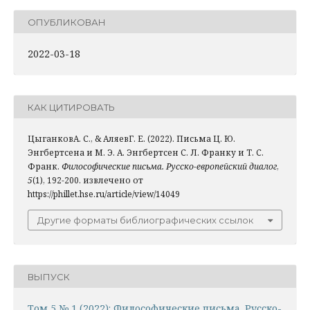
ОПУБЛИКОВАН
2022-03-18
КАК ЦИТИРОВАТЬ
ЦыганковА. С., & АляевГ. Е. (2022). Письма Ц. Ю.
Энгбертсена и М. Э. А. Энгбертсен С. Л. Франку и Т. С.
Франк.
Философические письма. Русско-европейский диалог
,
5
(1), 192-200. извлечено от
https://phillet.hse.ru/article/view/14049
Другие форматы библиографических ссылок
ВЫПУСК
Том 5 № 1 (2022): Философические письма. Русско-