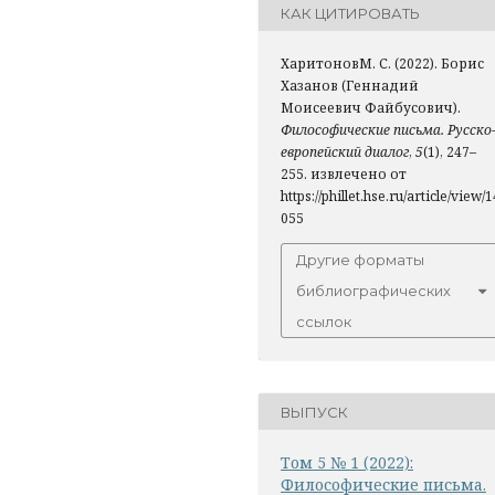
КАК ЦИТИРОВАТЬ
ХаритоновМ. С. (2022). Борис
Хазанов (Геннадий
Моисеевич Файбусович).
Философические письма. Русско
европейский диалог
,
5
(1), 247–
255. извлечено от
https://phillet.hse.ru/article/view/1
055
Другие форматы
библиографических
ссылок
ВЫПУСК
Том 5 № 1 (2022):
Философические письма.