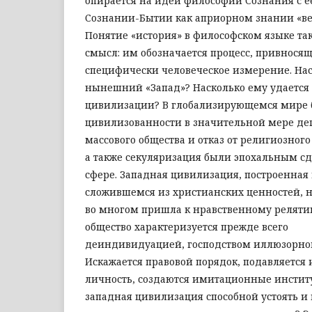
опирается на идеи философии Сознания с е
Сознании-Бытии как априорном знании «ве
Понятие «история» в философском языке та
смысл: им обозначается процесс, привнося
специфически человеческое измерение. На
нынешний «Запад»? Насколько ему удается 
цивилизации? В глобализирующемся мире 
цивилизованности в значительной мере де
массового общества и отказ от религиозног
а также секуляризация были эпохальным с
сфере. Западная цивилизация, построенная
сложившемся из христианских ценностей, 
во многом пришла к нравственному реляти
общество характеризуется прежде всего
деиндивидуацией, господством иллюзорног
Искажается правовой порядок, подавляется 
личность, создаются имитационные институ
западная цивилизация способной устоять и 