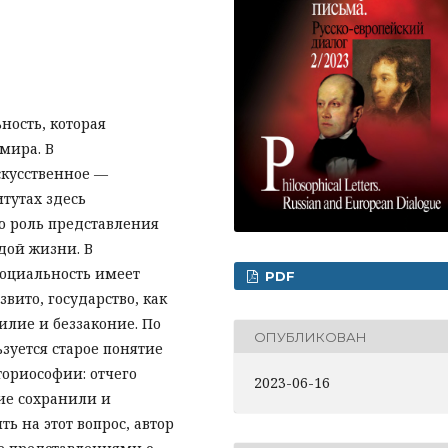
ность, которая
мира. В
скусственное —
тутах здесь
ю роль представления
дой жизни. В
социальность имеет
PDF
вито, государство, как
илие и беззаконие. По
ОПУБЛИКОВАН
зуется старое понятие
ториософии: отчего
2023-06-16
ие сохранили и
ь на этот вопрос, автор