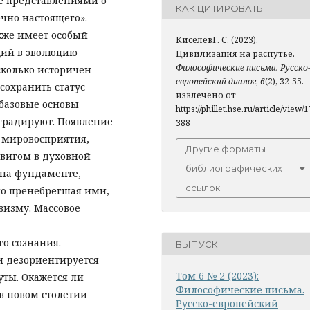
е представлениями о
КАК ЦИТИРОВАТЬ
чно настоящего».
кже имеет особый
КиселевГ. С. (2023).
щий в эволюцию
Цивилизация на распутье.
Философические письма. Русско
сколько историчен
европейский диалог
,
6
(2), 32-55.
сохранить статус
извлечено от
базовые основы
https://phillet.hse.ru/article/view/1
градируют. Появление
388
о мировосприятия,
Другие форматы
двигом в духовной
библиографических
 на фундаменте,
ссылок
но пренебрегшая ими,
визму. Массовое
о сознания.
ВЫПУСК
и дезориентируется
Том 6 № 2 (2023):
ты. Окажется ли
Философические письма.
в новом столетии
Русско-европейский