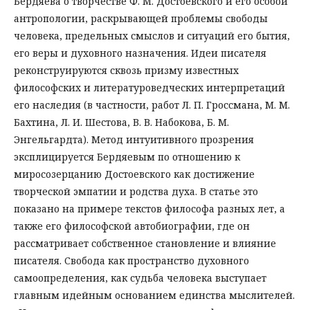
Бердяева о творчестве Ф. М. Достоевского и его особой
антропологии, раскрывающей проблемы свободы
человека, предельных смыслов и ситуаций его бытия,
его веры и духовного назначения. Идеи писателя
реконструируются сквозь призму известных
философских и литературоведческих интерпретаций
его наследия (в частности, работ Л. П. Гроссмана, М. М.
Бахтина, Л. И. Шестова, В. В. Набокова, Б. М.
Энгельгардта). Метод интуитивного прозрения
эксплицируется Бердяевым по отношению к
миросозерцанию Достоевского как достижение
творческой эмпатии и родства духа. В статье это
показано на примере текстов философа разных лет, а
также его философской автобиографии, где он
рассматривает собственное становление и влияние
писателя. Свобода как пространство духовного
самоопределения, как судьба человека выступает
главным идейным основанием единства мыслителей.