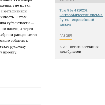
щения, где идеал
Том 8 № 4 (2025):
 с метафизикой
Философические письма.
чивость. В этом
Русско-европейский
ипа субъектности —
диалог
 во власти, а через
кабризм раскрывается
РАЗДЕЛ
ского события к
ачало русскому
К 200-летию восстания
декабристов
 проекту.