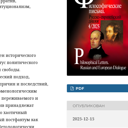
арратив,
итуционализм,
ен исторического
атус политического
 свободы.
еский подход,
причин и последствий,
PDF
номенологическим
 переживаемого и
тив принадлежат
ОПУБЛИКОВАН
то хаотичный
2025-12-15
ый постфактум как
Методологически