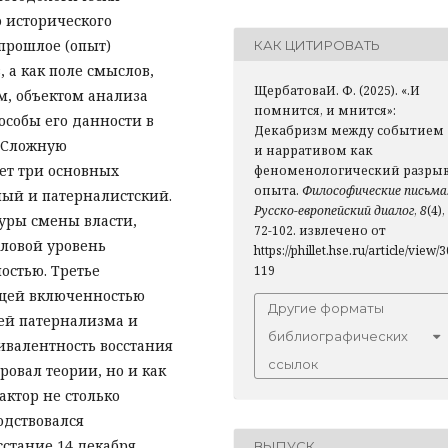
 исторического
 прошлое (опыт)
КАК ЦИТИРОВАТЬ
, а как поле смыслов,
ЩербатоваИ. Ф. (2025). «.И
м, объектом анализа
помнится, и мнится»:
пособы его данности в
Декабризм между событием
. Сложную
и нарративом как
ет три основных
феноменологический разры
опыта.
Философические письма
ый и патерналистский.
Русско-европейский диалог
,
8
(4),
уры смены власти,
72-102. извлечено от
словой уровень
https://phillet.hse.ru/article/view/3
остью. Третье
119
ющей включенностью
Другие форматы
тей патернализма и
библиографических
ивалентность восстания
ссылок
ровал теории, но и как
актор не столько
одствовался
сстание 14 декабря
ВЫПУСК