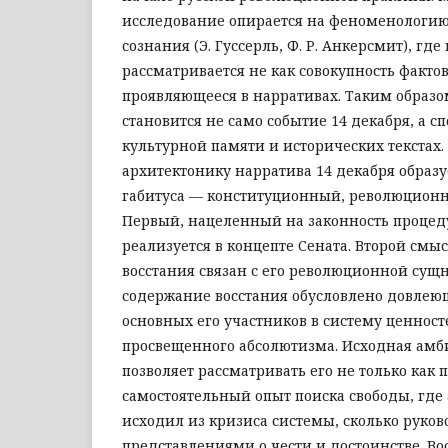
исследование опирается на феноменологию
сознания (Э. Гуссерль, Ф. Р. Анкерсмит), где
рассматривается не как совокупность фактов
проявляющееся в нарративах. Таким образо
становится не само событие 14 декабря, а с
культурной памяти и исторических текстах
архитектонику нарратива 14 декабря образу
габитуса — конституционный, революционн
Первый, нацеленный на законность процед
реализуется в концепте Сената. Второй смы
восстания связан с его революционной сущн
содержание восстания обусловлено довле
основных его участников в систему ценнос
просвещенного абсолютизма. Исходная амб
позволяет рассматривать его не только как п
самостоятельный опыт поиска свободы, где 
исходил из кризиса системы, сколько руков
представлениями о чести и достоинстве. Во