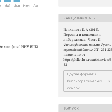
КАК ЦИТИРОВАТЬ
Изиланова К. А. (2019).
Персоны и концепции
либерализма - Часть II.
Философические письма. Русско
"Философия" НИУ ВШЭ
европейский диалог
,
2
(1), 234-239
извлечено от
https://phillet.hse.ru/article/view/9
82
Другие форматы
библиографических
ссылок
ВЫПУСК