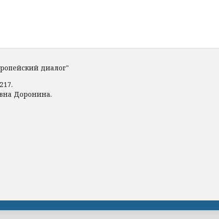
вропейский диалог"
217.
овна Доронина.