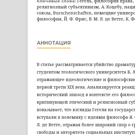
Гегель, философия права
Ключевые слова:
религиозный субъективизм, А. Коцебу, нац
союзы, Burschenschaften, немецкие универ
философия, Й. Ф. Фрис, В. М. Л. де Ветте, К. 
АННОТАЦИЯ
В статье рассматривается убийство драмату
студентом теологического университета К. Л
отражающее идеологические и философски
первой трети XIX века. Анализируется реакция
исторический эпизод в контексте его филос
критикующей этический и религиозный суб
показывает, что взгляды Гегеля на государс
вступали в полемику с идеями философа Я. Ф
Л. де Ветте, отражая более широкий спор о 
свободы и авторитета социальных институт