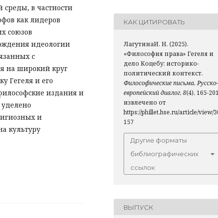
 среды, в частности
фов как лидеров
КАК ЦИТИРОВАТЬ
их союзов
рождения идеологии
ЛагутинаИ. Н. (2025).
«Философия права» Гегеля и
язанных с
дело Коцебу: историко-
я на широкий круг
политический контекст.
у Гегеля и его
Философические письма. Русско
философские издания и
европейский диалог
,
8
(4), 165-201
извлечено от
 уделено
https://phillet.hse.ru/article/view/3
лигиозных и
157
на культуру
Другие форматы
библиографических
ссылок
ВЫПУСК