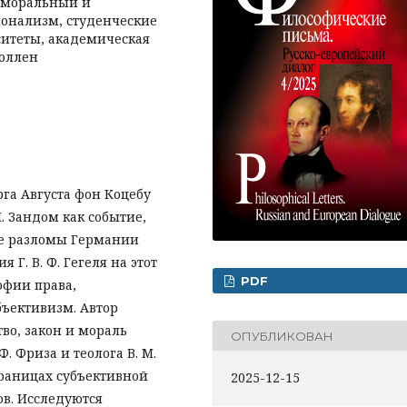
, моральный и
ионализм, студенческие
ситеты, академическая
Фоллен
рга Августа фон Коцебу
. Зандом как событие,
е разломы Германии
 Г. В. Ф. Гегеля на этот
PDF
офии права,
ъективизм. Автор
тво, закон и мораль
ОПУБЛИКОВАН
. Фриза и теолога В. М.
границах субъективной
2025-12-15
ов. Исследуются