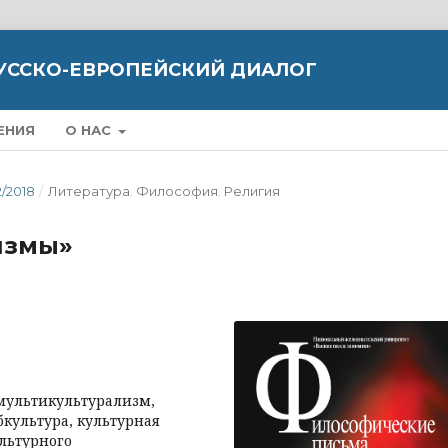
УССКО-ЕВРОПЕЙСКИЙ ДИАЛОГ
ЕНИЯ
О НАС
2/2018
/
Литература. Философия. Pелигия
измы»
 мультикультурализм,
бкультура, культурная
ультурного