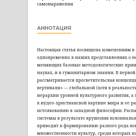
самовыражения
АННОТАЦИЯ
Настоящая статья посвящена изменениям в 
одновременно в наших представлениях о не
меняющих базовые методологические прин
науках, и в гуманитарном знании. В первой
рассматривается просветительская концепц
вертикали» — глобальной (хотя в реальност
иерархии уровней культурного развития, а
к иудео-христианской картине мира и ее 
истолкованию в западной философии. Распа
системы в результате крушения колониаль
приводит к формированию разного рода к
множественности культур, среди которых н