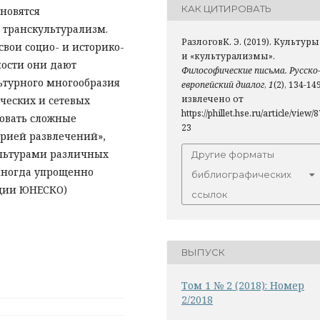
КАК ЦИТИРОВАТЬ
новятся
 транскультурализм.
РазлоговК. Э. (2019). Культуры
свои социо- и историко-
и «культурализмы».
ности они дают
Философические письма. Русско
ьтурного многообразия
европейский диалог
,
1
(2), 134-149
извлечено от
ческих и сетевых
https://phillet.hse.ru/article/view/8
ровать сложные
23
рией развлечений»,
льтурами различных
Другие форматы
иногда упрощенно
библиографических
нции ЮНЕСКО)
ссылок
ВЫПУСК
Том 1 № 2 (2018): Номер
2/2018