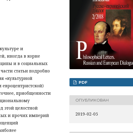
культуре и
й, иногда в корне
ципы и в социальных
 части статьи подробно
ия «культурной
PDF
и евроцентристской)
 точнее, приобщенности
рациональному
ОПУБЛИКОВАН
д этой целостной
2019-02-05
ных и прочих империй
онцепций
аиболее