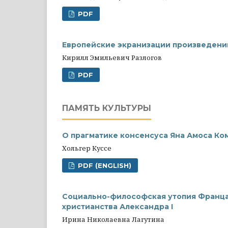
PDF
Европейские экранизации произведений
Кирилл Эмильевич Разлогов
PDF
ПАМЯТЬ КУЛЬТУРЫ
О прагматике консенсуса Яна Амоса Ко
Хольгер Куссе
PDF (ENGLISH)
Социально-философская утопия Франца
христианства Александра I
Ирина Николаевна Лагутина