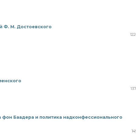
 Ф. М. Достоевского
12
менского
13
 фон Баадера и политика надконфессионального
14