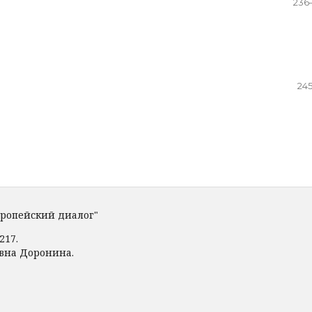
236
245
вропейский диалог"
217.
овна Доронина.