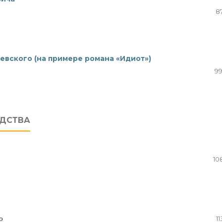
8
оевского (на примере романа «Идиот»)
99
ОДСТВА
10
о
11