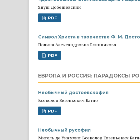
Януш Добешевский
PDF
Символ Христа в творчестве Ф. М. Дост
Полина Александровна Блинникова
PDF
ЕВРОПА И РОССИЯ: ПАРАДОКСЫ Р
Необычный достоевскофил
Всеволод Евгеньевич Багно
PDF
Необычный русофил
Мигель де Унамуно; Всеволод Евгеньевич Багн