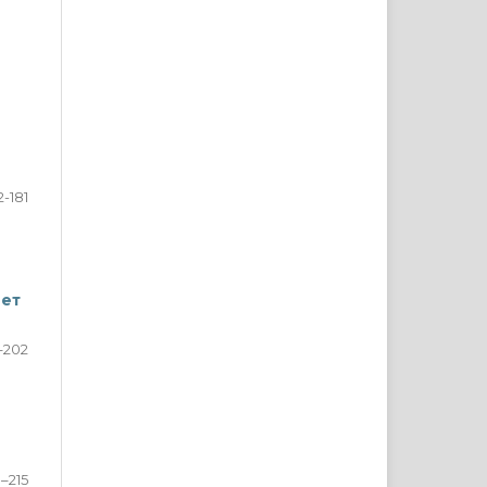
2-181
вет
–202
–215