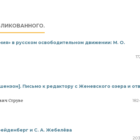
БЛИКОВАННОГО.
ния» в русском освободительном движении: М. О.
17
 Гершензон]. Письмо к редактору с Женевского озера и от
вич Струве
182
рейденберг и С. А. Жебелёва
203