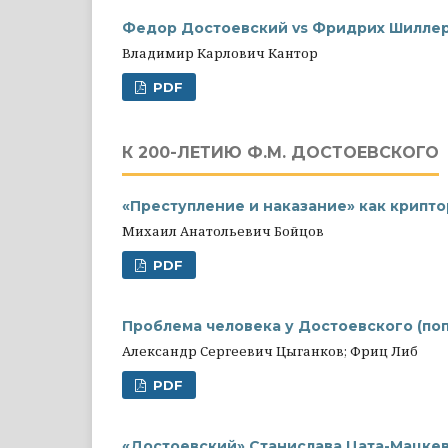
Фeдор Достоевский vs Фридрих Шиллер
Владимир Карлович Кантор
PDF
К 200-ЛЕТИЮ Ф.М. ДОСТОЕВСКОГО
«Преступление и наказание» как крипт
Михаил Анатольевич Бойцов
PDF
Проблема человека у Достоевского (по
Александр Сергеевич Цыганков; Фриц Либ
PDF
«Достоевский» Станислава Цата-Мацке