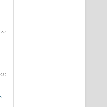
–225
-235
ю