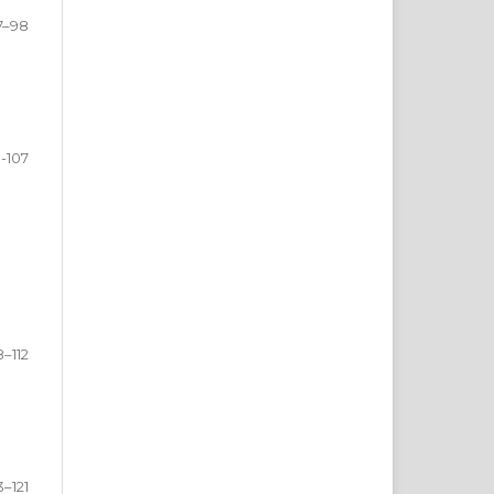
7–98
-107
8–112
3–121