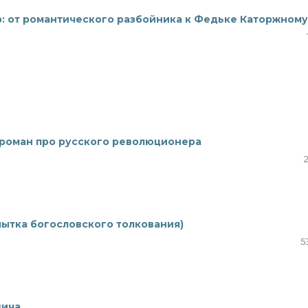
: от романтического разбойника к Федьке Каторжному
ороман про русского революционера
пытка богословского толкования)
5
вича