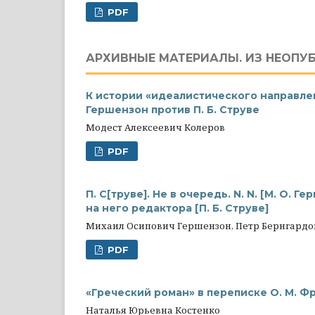
PDF
АРХИВНЫЕ МАТЕРИАЛЫ. ИЗ НЕОПУ
К истории «идеалистического направле
Гершензон против П. Б. Струве
Модест Алексеевич Колеров
PDF
П. С[труве]. Не в очередь. N. N. [М. О.
на него редактора [П. Б. Струве]
Михаил Осипович Гершензон, Петр Бернгардо
PDF
«Греческий роман» в переписке О. М. Ф
Наталья Юрьевна Костенко