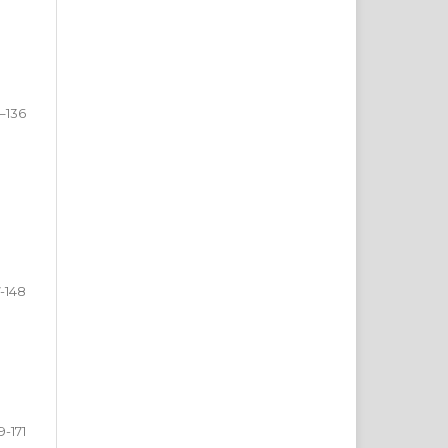
2–136
7-148
9-171